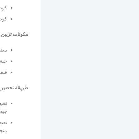
كوب 
كوب 
مكونات تزيين ا
بيض
حبة 
فلف
طريقة تحضير 
نضع 
جيداً
نضع 
متج