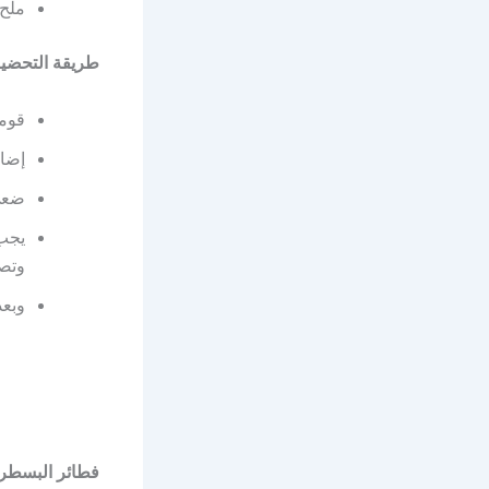
ملح
طريقة التحضير
قومي
إضاف
ضعي
يجب 
وتصب
وبعد
فطائر البسطرم