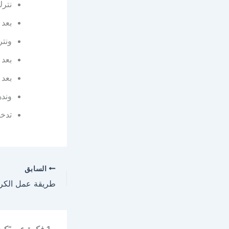
نترك
بعد 
ونترك 
بعد 
بعد 
ونده
تدخل 
السابق
1 فكرة عن “كيف تؤكل البسطرمة وكيفية تحضيرها خطوه بخطوه”