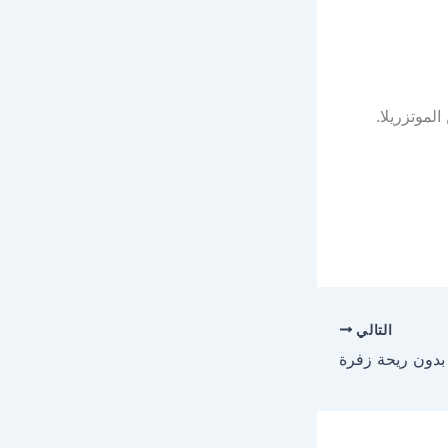
لموتزريلا.
التالي
بدون ريحة زفرة