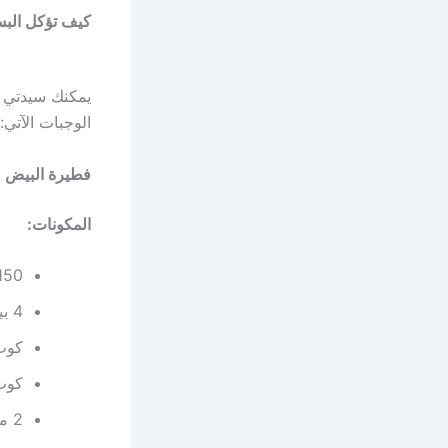
كيف تؤكل الب
يمكنك سيدتي ا
الوجبات الآتي:
فطيرة البيض م
المكونات:
150 جرام بسطرمة مقطعة قطع صغ
4 بيض.
كوب 
كوب 
2 ملعقة من الزبد أو زيت الزيتون.