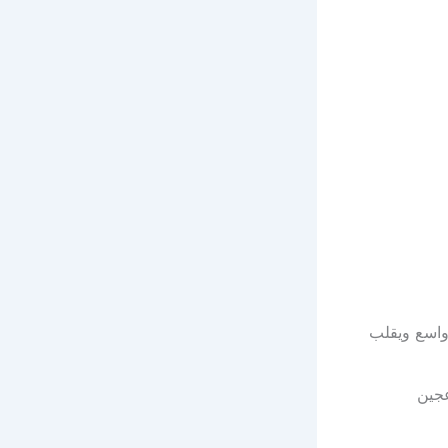
 واسع ويقلب
عجين