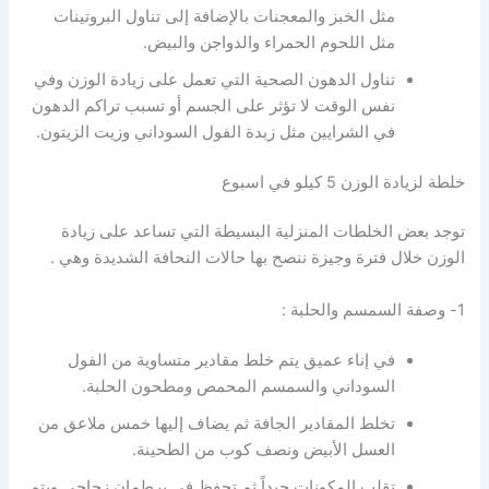
مثل الخبز والمعجنات بالإضافة إلى تناول البروتينات
مثل اللحوم الحمراء والدواجن والبيض.
تناول الدهون الصحية التي تعمل على زيادة الوزن وفي
نفس الوقت لا تؤثر على الجسم أو تسبب تراكم الدهون
في الشرايين مثل زبدة الفول السوداني وزيت الزيتون.
خلطة لزيادة الوزن 5 كيلو في اسبوع
توجد بعض الخلطات المنزلية البسيطة التي تساعد على زيادة
الوزن خلال فترة وجيزة ننصح بها حالات النحافة الشديدة وهي .
1- وصفة السمسم والحلبة :
في إناء عميق يتم خلط مقادير متساوية من الفول
السوداني والسمسم المحمص ومطحون الحلبة.
تخلط المقادير الجافة ثم يضاف إليها خمس ملاعق من
العسل الأبيض ونصف كوب من الطحينة.
تقلب المكونات جيداً ثم تحفظ في برطمان زجاجي ويتم