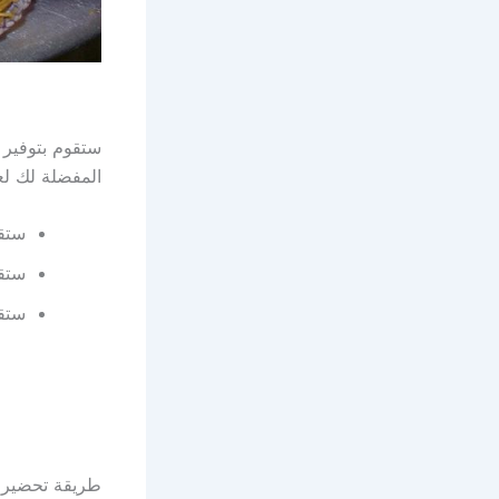
ستقوم بتوفير ا
المفضلة لك لع
ستقو
ستق
ستقو
طريقة تحضير ا