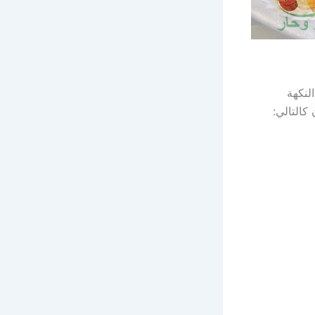
لنكهة
كالتالي: