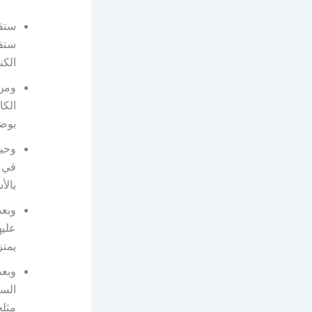
ستقو
ستقو
الكن
ومن 
الكا
بوضع
وحين
في و
بالأ
وبعد
عليه
يمتز
وبعد
السا
مثلج