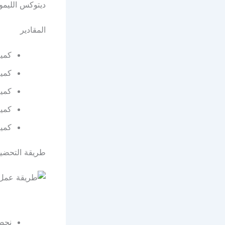
ديتوكس الليمو
المقادير
كميه
كمية
كمية
كمية
كمية
طريقة التحضي
نحضر