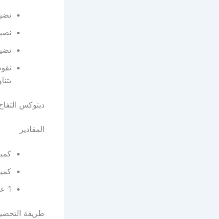
نضيف
نضيف
نضيف
يتنا
ديتوكس التفاح
المقادير
كمية
كمية
1 عود من القرفة.
طريقة التحضي