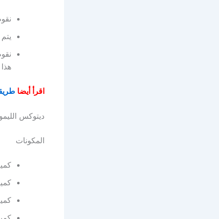
نقوم
يتم 
هذا 
اقرأ أيضا
طريق
ديتوكس الليمو
المكونات
كمية م
كمية
كمية
كمية