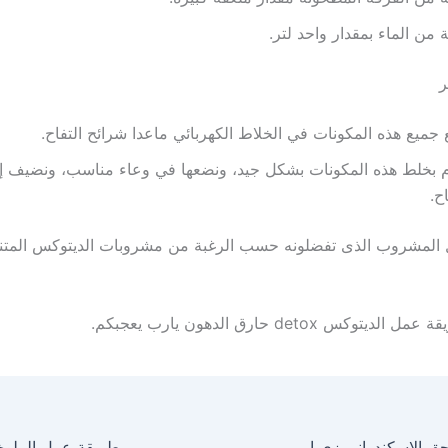
 من الماء بمقدار واحد لتر.
ر
جميع هذه المكونات في الخلاط الكهربائي ماعدا شرائح التفاح.
 بخلط هذه المكونات بشكل جيد، ونضعها في وعاء مناسب، ونضيف إل
اح.
 المشروب الذى تفضلونه حسب الرغبة من مشروبات الديتوكس المتنو
وكس detox حارق الدهون يارب يعجبكم.
طريقة عمل السجق الاسكندراني زي المحلات
طريقة عمل الملوخ