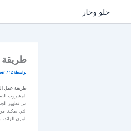
خطي
حلو وحار
لى
لمحتوى
طريقة عمل ا
بواسطة
12 مايو، 2025
/
lem
طريقة عمل الديتوكس etox
المشروب الصح
من تطهير الجس
التي يمكننا م
الوزن الزائد، ب