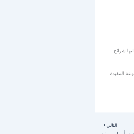
يها شرائح
عة المفيدة
التالي
ية بأسهل وصفة