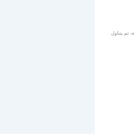
 في الثلاجة فترة من الوقت تصل إلى 12 ساعة، ثم يتناول