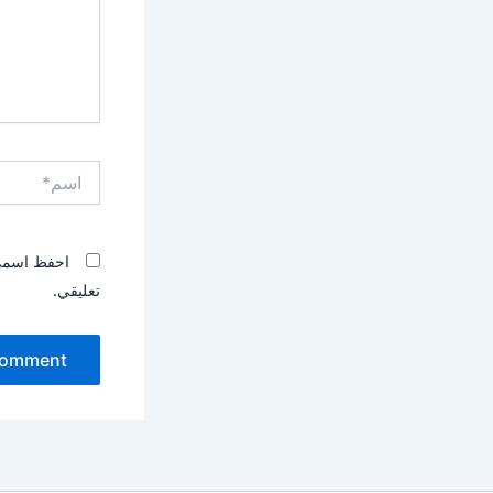
اسم*
احفظ اسمي، 
تعليقي.