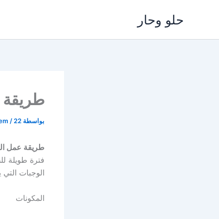
خطي
حلو وحار
لى
لمحتوى
طريقة 
بواسطة
22 مايو، 2025
/
lem
طريقة عمل الح
فترة طويلة لل
الوجبات التي 
المكونات