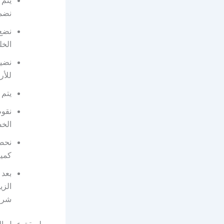
نضمن
نضع 
الخل
نضيف
للأر
يتم 
نقوم
الخش
نحضر
كمية
بعد 
الزي
شرا
طريقة عمل ال