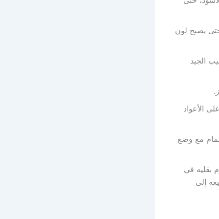
تى يصبح لون
يب الجيد
.
لى الأعواد
حمام مع وضع
م بقليه في
عه إلى