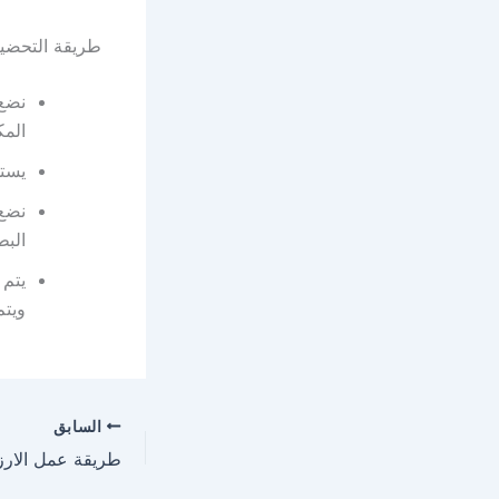
طريقة التحضي
نضع 
المك
يستخ
نضع 
البط
يتم 
ويتم
السابق