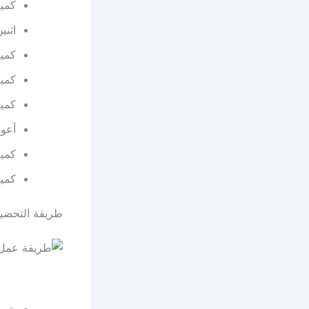
كمية
اثني
كمية
كمية 
كمية
أعوا
كمية
كميه
طريقة التحضي
يتم 