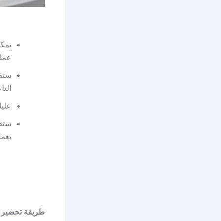
يمكن
عمله
ستقو
النا
عليك
ستق
بعمل
طريقة تحضير ا