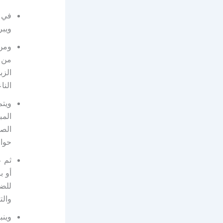
في و
ويبر
ومن 
من ت
الزب
النا
ويتم
المب
الصي
حوالي 170 درجة، علمًا بأن الوقت ال
ثم 
أو ب
للضي
والت