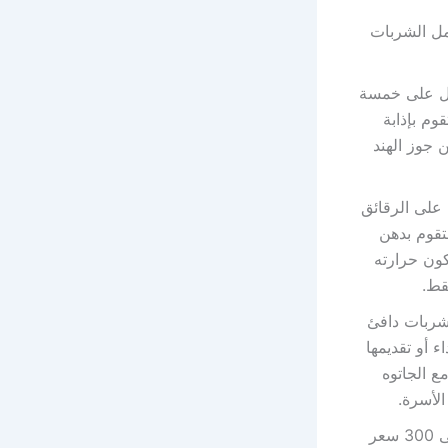
مل الشربات
حصل على خمسة
م بإذابة
 جوز الهند
 على الرقائق
تقوم بدهن
كون حرارته
شربات دافئ
ء أو تقديمها
ع الجاتوه
الأسرة.
وينبغي أن تعرف أن البقلاوة مرتفعة السعرات الحرارية وتصل سعراتها إلى 300 سعر