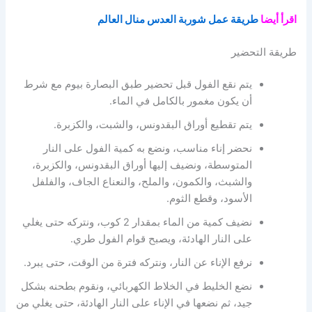
اقرأ أيضا
طريقة عمل شوربة العدس منال العالم
طريقة التحضير
يتم نقع الفول قبل تحضير طبق البصارة بيوم مع شرط
أن يكون مغمور بالكامل في الماء.
يتم تقطيع أوراق البقدونس، والشبت، والكزبرة.
نحضر إناء مناسب، ونضع به كمية الفول على النار
المتوسطة، ونضيف إليها أوراق البقدونس، والكزبرة،
والشبث، والكمون، والملح، والنعناع الجاف، والفلفل
الأسود، وقطع الثوم.
نضيف كمية من الماء بمقدار 2 كوب، ونتركه حتى يغلي
على النار الهادئة، ويصبح قوام الفول طري.
نرفع الإناء عن النار، ونتركه فترة من الوقت، حتى يبرد.
نضع الخليط في الخلاط الكهربائي، ونقوم بطحنه بشكل
جيد، ثم نضعها في الإناء على النار الهادئة، حتى يغلي من