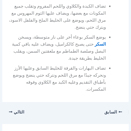
تضاف الكبدة والكلاوي واللحم المفروم وتقلب جميع
المكونات مع بعضها، ويضاف عليها الثوم المهروس مع
مرق اللحم، ويوضع على الخليط الملح والفلفل الاسود،
ويترك حتي ينضج.
يوضع السكر بوعاء أخر على نار متوسطة، ويسخن
السكر
حتى يصبح كالكراميل، ويضاف عليه باقي كمية
البصل وصلصة الطماطم مع ملعقتين السمن، ويقلب
الخليط بطريقة جيدة.
تضاف البهارات والقرفة للخليط السابق وعليها الأرز
ونحركه جيدًا مع مرق اللحم ونتركه حتي ينضج ويوضع
بأطباق التقديم وعليه الكبد مع الكلاوي وفوقه
المكسرات.
السابق
التالي