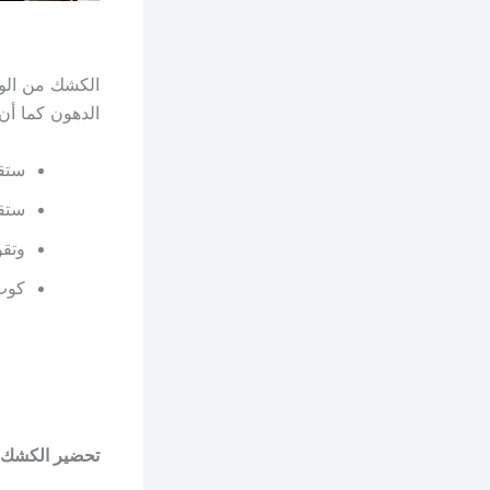
الكشك من الو
الدهون كما أن
ستقو
ستقو
وتقو
كوب
تحضير الكشك 