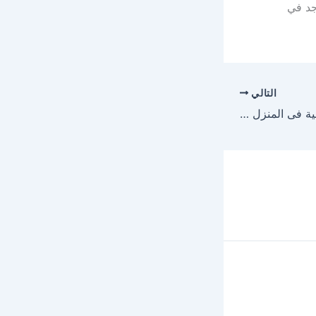
جد في
التالي
طريقة عمل كنافة نابلسية فى المنزل خطوه بخطوه