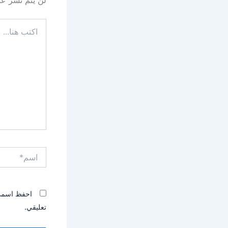
اكتب
هنا...
اسم*
احفظ اسمي، 
تعليقي.