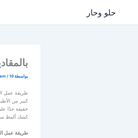
خطي
حلو وحار
لى
لمحتوى
بالمقا
بواسطة
19 مايو، 2025
/
lem
طريقة عمل الك
كبير من الأطب
خفيفة جدًا ع
كشك ألمظ سه
طريقة عمل ا