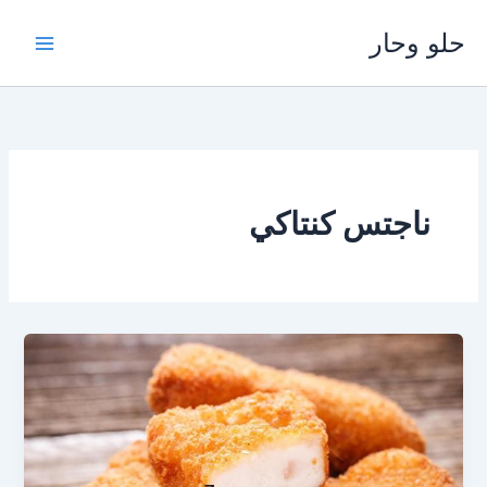
خطي
حلو وحار
لى
لمحتوى
ناجتس كنتاكي