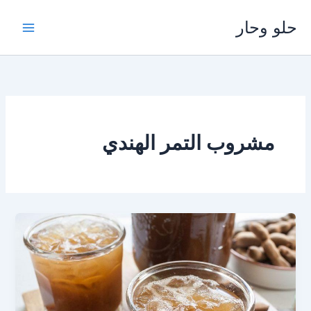
خطي
حلو وحار
لى
لمحتوى
مشروب التمر الهندي