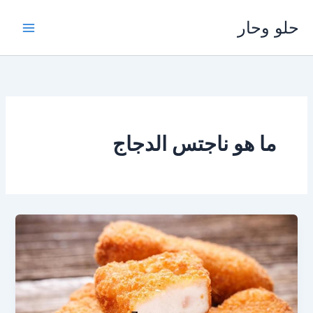
خطي
حلو وحار
لى
لمحتوى
ما هو ناجتس الدجاج