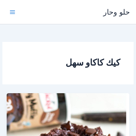
خطي
حلو وحار
لى
لمحتوى
كيك كاكاو سهل