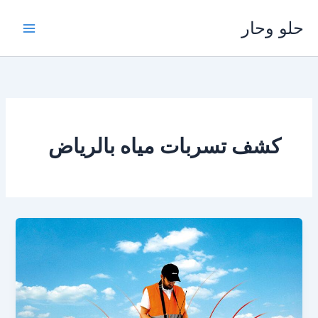
خطي
حلو وحار
لى
لمحتوى
كشف تسربات مياه بالرياض