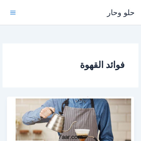
خطي
حلو وحار
لى
لمحتوى
فوائد القهوة