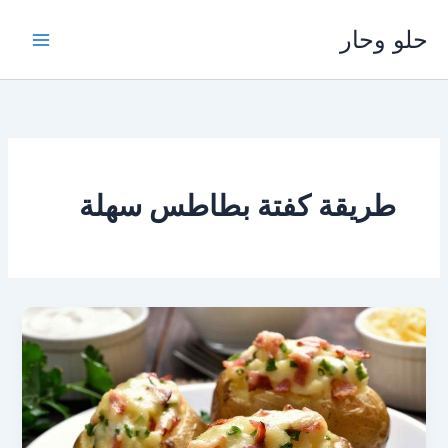
خطي
حلو وحار
لى
لمحتوى
طريقة كفتة بطاطس سهلة