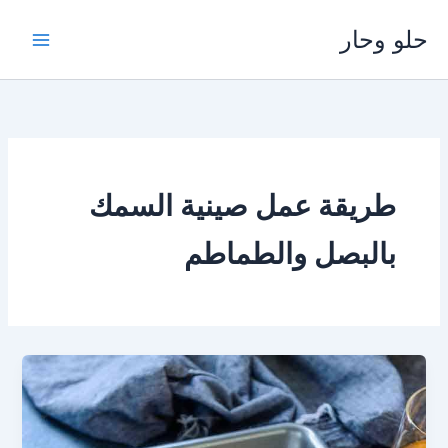
خطي
حلو وحار
لى
لمحتوى
طريقة عمل صينية السمك
بالبصل والطماطم