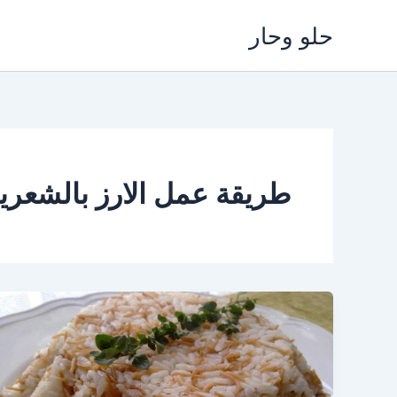
خطي
حلو وحار
لى
لمحتوى
طريقة عمل الارز بالشعري