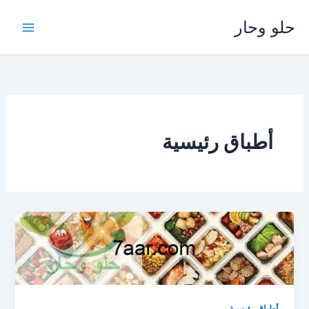
خطي
حلو وحار
لى
لمحتوى
أطباق رئيسية
أطباق رئيسية